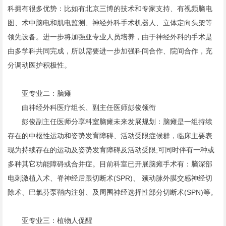
科拥有很多优势：比如有北京三博的技术和专家支持、有视频脑电
图、术中脑电和肌电监测、神经外科手术机器人、立体定向头架等
领先设备。进一步将加强亚专业人员培养，由于神经外科的手术是
由多学科共同完成，所以需要进一步加强科间合作、院间合作，充
分调动医护积极性。
亚专业二：脑瘫
由神经外科医疗组长、副主任医师彭俊领衔
彭俊副主任医师分享科室脑瘫未来发展规划：脑瘫是一组持续
存在的中枢性运动和姿势发育障碍、活动受限症候群，临床主要表
现为持续存在的运动及姿势发育障碍及活动受限;可同时伴有一种或
多种其它功能障碍或合并症。目前科室已开展脑瘫手术有：脑深部
电刺激植入术、脊神经后跟切断术(SPR)、 颈动脉外膜交感神经切
除术、巴氯芬泵鞘内注射、及周围神经选择性部分切断术(SPN)等。
亚专业三：植物人促醒