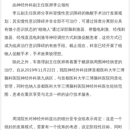
由神经外科副主任医师李云领衔
李云副主任医师分享科室慢性意识障碍的唤醒手术治疗发展规
划：其实慢性意识障碍并非全部不可治疗，可通过筛查分离部分具
有微小意识状态的“植物人”通过深部脑刺激器、脊髓电刺激、经颅刺
激器、经颅直流电刺激等神经调控方式刺激促醒患者，这些方式已
成为临床治疗意识障碍的有效手段。截止现在，科室已经开展了植
物人促醒手术，手术效果较理想。
除此之外，车善理副主任医师将着重于糖尿病周围神经病变的
治疗。自从2019年11月22日，我院神经外科挂牌首都医科大学三博
脑科医院神经外科第九病区，与首都医科大学三博脑科医院同质化
管理，同时也纳入首都医科大学三博脑科医院神经外科医生轮转范
围，患者在重庆享受与北京一样的诊疗技术服务。
周清院长对神经外科提出的细分亚专业组表示肯定：这是一个
很好的发展模式，需要有一个统筹的考虑，设定阶段性目标。同时