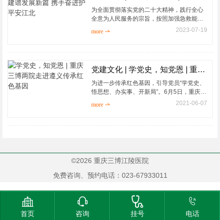
为全面贯彻落实党的二十大精神，践行全心
全意为人民服务的宗旨，按照加强急救能力
建设，切实减少交通事故导致的致残率、致
2023-07-19
more 
死率的要求，中共重庆市江北区公安分局交
巡警支队一大队党支部与中共重庆三博江陵
医院支部委员会于7月14日在江北区交巡警
一大队会议室共同举办“警医共建谱发展新篇
党建文化 | 学党史，知党恩 | 重庆三博两院走进遵义传承红色基因
携手奋进护平安江北”主题党建联谊活动。...
为进一步传承红色基因，引导党员“学党史、
悟思想、办实事、开新局”。6月5日，重庆三
博两院党支部组织69名党员和入党积极分子
2021-06-07
more 
代表前往遵义红军山烈士陵园、遵义会议纪
念馆，追随先烈的足迹，追忆革命的故
事。...
©2026 重庆三博江陵医院
免费咨询、预约电话：023-67933011




首页
咨询
挂号
电话