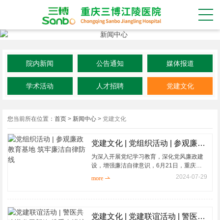
院内新闻
公告通知
媒体报道
学术活动
人才招聘
党建文化
您当前所在位置：
首页
>
新闻中心
>
党建文化
党建文化 | 党组织活动 | 参观廉政教育基地 筑牢廉洁自律防线
为深入开展党纪学习教育，深化党风廉政建
设，增强廉洁自律意识，6月21日，重庆三
博江陵医院院长王忠平、党支部书记吴德均
2024-07-29
more 
率队前往重庆市党风廉政教育基地参观学
习，院领导班子成员、...
党建文化 | 党建联谊活动 | 警医共建谱发展新篇 携手奋进护平安江北