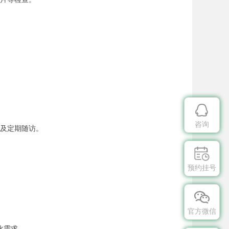

咨询
议及定期随访。

预约挂号

官方微信
化需求。