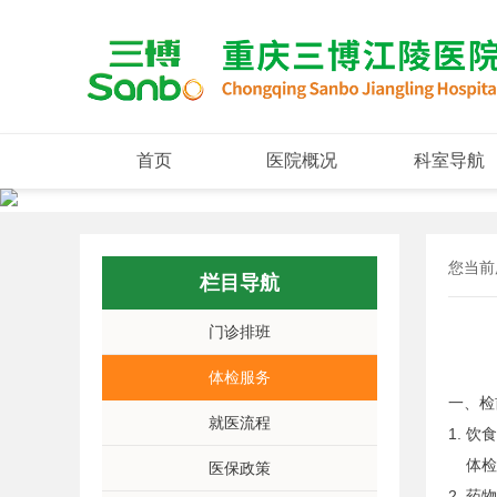
首页
医院概况
科室导航
您当前
栏目导航
门诊排班
体检服务
一、检
就医流程
1. 饮
体检前
医保政策
2. 药