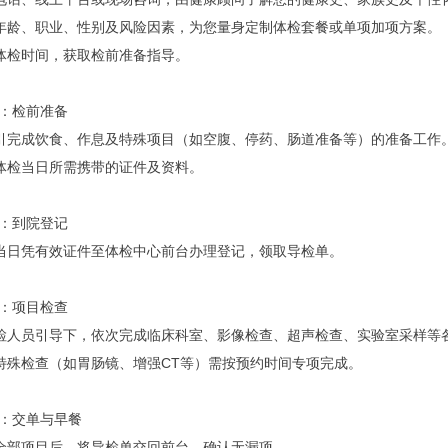
据年龄、职业、性别及风险因素，为您量身定制体检套餐或单项加项方案。
约体检时间，获取检前准备指导。
：检前准备
指引完成饮食、作息及特殊项目（如空腹、停药、肠道准备等）的准备工作
认体检当日所需携带的证件及资料。
：到院登记
检当日凭有效证件至体检中心前台办理登记，领取导检单。
：项目检查
导检人员引导下，依次完成临床科室、影像检查、超声检查、实验室采样等
分特殊检查（如胃肠镜、增强CT等）需按预约时间专项完成。
：交单与早餐
成全部项目后，将导检单交回前台，确认无漏项。