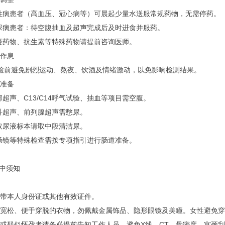
性病患者（高血压、冠心病等）可晨起少量水送服常规药物，无需停药。
尿病患者：待空腹抽血及超声完成后及时进食并服药。
凝药物、抗生素等特殊药物请提前咨询医师。
活作息
前避免剧烈运动、熬夜、饮酒及情绪激动，以免影响检测结果。
殊准备
部超声、C13/C14呼气试验、抽血等项目需空腹。
科超声、前列腺超声需憋尿。
取尿液标本请取中段清洁尿。
肠镜等特殊检查需按专项指引进行肠道准备。
中须知
请携带本人身份证或其他有效证件。
穿着宽松、便于穿脱的衣物，勿佩戴金属饰品、隐形眼镜及美瞳。女性避免
孕妇或疑似怀孕者请务必提前告知工作人员，避免X线、CT、骨密度、宫颈