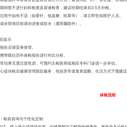
月经期间暂不进行妇科检查及尿液检查，建议经期结束后3-5天补检。
检查过程中如有不适（如晕针、低血糖、眩晕等），请立即告知医护人员。
未完成全部项目前请勿进食或饮水（遵医嘱除外）。
后提示
收到报告后请妥善保管。
建议携带既往历年体检报告进行对比分析。
对异常结果无需过度焦虑，可预约主检医师或相应专科门诊进一步评估。
本中心提供检后健康管理跟踪服务，包括异常值复查提醒、生活方式干预建
体检流程
：检前咨询与个性化定制
过电话、线上平台或现场咨询，由健康顾问了解您的健康史、家族史及个性