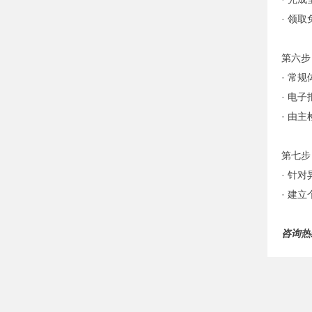
· 领
第六步
· 常
· 电
· 由
第七步
· 针
· 建
咨询热线