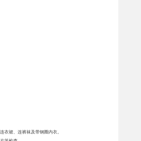
穿连衣裙、连裤袜及带钢圈内衣。
刮片等检查。