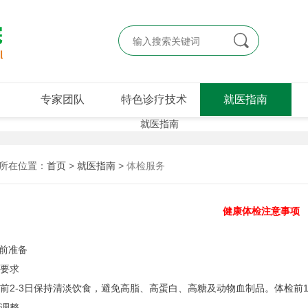

专家团队
特色诊疗技术
就医指南
所在位置：
首页
>
就医指南
>
体检服务
健康体检注意事项
前准备
食要求
2-3日保持清淡饮食，避免高脂、高蛋白、高糖及动物血制品。体检前1日晚
物调整