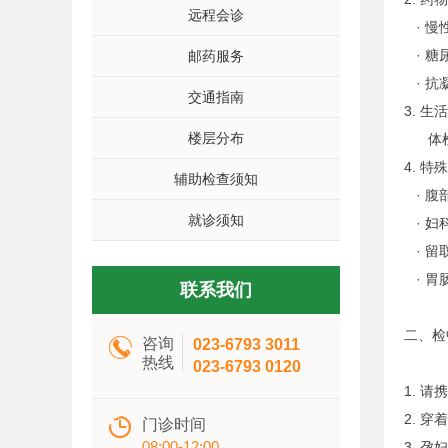
远程会诊
· 慢
· 糖
邮药服务
· 抗
交通指南
3. 生
楼层分布
体检
4. 特
辅助检查须知
· 腹
就诊须知
· 妇
· 留
· 胃
联系我们
二、检

咨询
023-6793 3011
热线
023-6793 0120
1. 
2. 

门诊时间
08:00-12:00
3. 