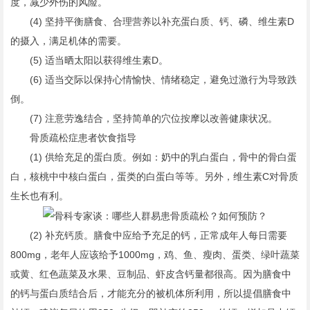
度，减少外伤的风险。
(4) 坚持平衡膳食、合理营养以补充蛋白质、钙、磷、维生素D
的摄入，满足机体的需要。
(5) 适当晒太阳以获得维生素D。
(6) 适当交际以保持心情愉快、情绪稳定，避免过激行为导致跌
倒。
(7) 注意劳逸结合，坚持简单的穴位按摩以改善健康状况。
骨质疏松症患者饮食指导
(1) 供给充足的蛋白质。例如：奶中的乳白蛋白，骨中的骨白蛋
白，核桃中中核白蛋白，蛋类的白蛋白等等。另外，维生素C对骨质
生长也有利。
(2) 补充钙质。膳食中应给予充足的钙，正常成年人每日需要
800mg，老年人应该给予1000mg，鸡、鱼、瘦肉、蛋类、绿叶蔬菜
或黄、红色蔬菜及水果、豆制品、虾皮含钙量都很高。因为膳食中
的钙与蛋白质结合后，才能充分的被机体所利用，所以提倡膳食中