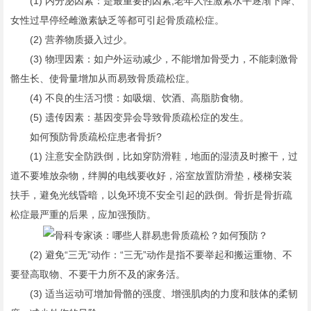
(1) 内分泌因素：是最重要的因素,老年人性激素水平逐渐下降、
女性过早停经雌激素缺乏等都可引起骨质疏松症。
(2) 营养物质摄入过少。
(3) 物理因素：如户外运动减少，不能增加骨受力，不能刺激骨
骼生长、使骨量增加从而易致骨质疏松症。
(4) 不良的生活习惯：如吸烟、饮酒、高脂肪食物。
(5) 遗传因素：基因变异会导致骨质疏松症的发生。
如何预防骨质疏松症患者骨折?
(1) 注意安全防跌倒，比如穿防滑鞋，地面的湿渍及时擦干，过
道不要堆放杂物，绊脚的电线要收好，浴室放置防滑垫，楼梯安装
扶手，避免光线昏暗，以免环境不安全引起的跌倒。骨折是骨折疏
松症最严重的后果，应加强预防。
(2) 避免“三无”动作：“三无”动作是指不要举起和搬运重物、不
要登高取物、不要干力所不及的家务活。
(3) 适当运动可增加骨骼的强度、增强肌肉的力度和肢体的柔韧