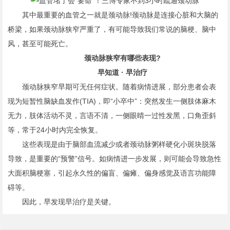
其中最重要的血管之一就是颈动脉!颈动脉是连接心脏和大脑的
桥梁，如果颈动脉狭窄严重了，有可能导致我们常说的脑梗、脑中
风，甚至可能死亡。
颈动脉狭窄有哪些表现?
早知道 · 早治疗
颈动脉狭窄早期可无任何症状。随着病情进展，部分患者会表
现为短暂性脑缺血发作(TIA)，即“小卒中”：突然发生一侧肢体麻木
无力，肢体活动不灵，言语不清，一侧眼晴一过性发黑，口角歪斜
等，常于24小时内完全恢复。
这些表现是由于脑部血流减少或者颈动脉粥样硬化小斑块脱落
导致，是重要的“预警”信号。如病情进一步发展，则可能会导致急性
大面积脑梗塞，引起永久性的偏盲、偏瘫、偏身感觉及语言功能障
碍等。
因此，早发现早治疗是关键。