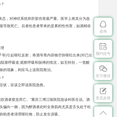
状态，对神经系统和肝脏伤害最严重。医学上将其分为急

接导致死亡。后者给患者带来的是累积性伤害，如酒精依
咨询
。

理
预约挂号
等)引起呕吐反射，将酒等胃内容物尽快呕吐出来(对已出
物阻塞呼吸道;观察呼吸和脉搏的情况，如无特别，一觉醒

燥的现象，则应马上送医院救治。
官方微信
症状，应该立即送医院急救。

意见反馈
饮酒者窒息而亡。”重庆三博江陵医院急诊科医生说。酒
头偏向一侧，因为醉酒者此时全身肌肉尤其是舌头处于松

协助患者清理呕吐物，防止发生误吸。