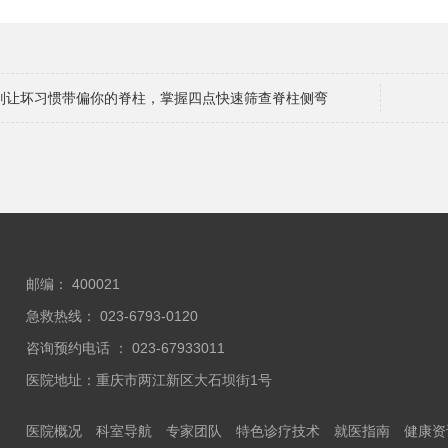
别让坏习惯带偏你的脊柱，掌握四点快速筛查脊柱侧弯
邮编： 400021
急救热线： 023-6793-0120
咨询预约电话 ： 023-67933011
医院地址：重庆市两江新区大石坝街1号
医院概况
科室导航
专家团队
特色诊疗技术
就医指南
健康资