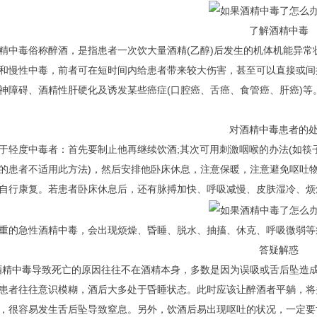
了解酒精中毒
毒俗称醉酒，是指患者一次饮大量酒精(乙醇)后发生的机体机能异常
和慢性中毒，前者可在短时间内给患者带来较大伤害，甚至可以直接或间
神障碍、酒精性肝硬化及诱发某些癌症(口腔癌、舌癌、食管癌、肝癌)等
对酒精中毒患者的处
度中毒者：首先要制止他再继续饮酒;其次可用刺激咽喉的办法(如筷子
的患者不适用此方法)，然后安排他卧床休息，注意保暖，注意避免呕吐
自行康复。若患者卧床休息后，还有脉搏加快、呼吸减慢、皮肤湿冷、烦
急性酒精中毒，会出现烦燥、昏睡、脱水、抽搐、休克、呼吸微弱等
答疑解惑
中毒导致死亡的原因往往不在酒精本身，多数是因为误吸或舌后坠造成
患者往往意识模糊，酒后大多处于昏睡状态。此时应该让醉酒者平躺，将
，很容易发生舌后坠导致窒息。另外，饮酒后易出现呕吐的状况，一定要