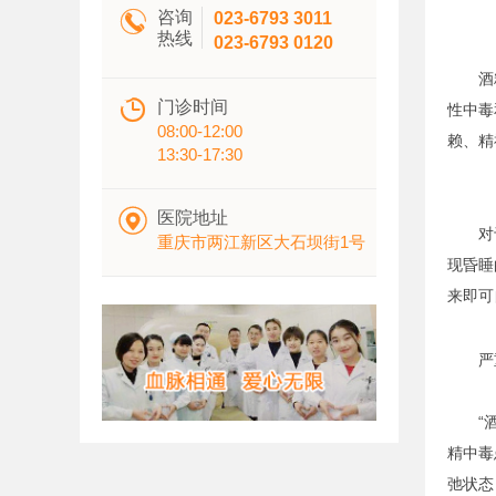

咨询
023-6793 3011
热线
023-6793 0120
酒精中

门诊时间
性中毒
08:00-12:00
赖、精
13:30-17:30

医院地址
对于轻
重庆市两江新区大石坝街1号
现昏睡
来即可
严重的
“酒精
精中毒
弛状态