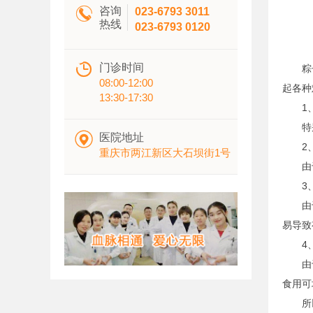

咨询
023-6793 3011
热线
023-6793 0120

门诊时间
粽子是
08:00-12:00
起各种
13:30-17:30
1、
特别是

医院地址
2、
重庆市两江新区大石坝街1号
由于老
3、
由于粽
易导致
4、
由于粽
食用可
所以