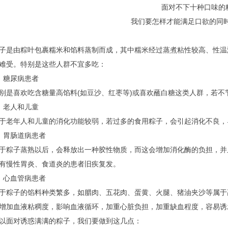
面对不下十种口味的
我们要怎样才能满足口欲的同时
由粽叶包裹糯米和馅料蒸制而成，其中糯米经过蒸煮粘性较高、性温
难受。特别是这些人群不宜多吃：
糖尿病患者
喜欢吃含糖量高馅料(如豆沙、红枣等)或喜欢蘸白糖这类人群，若不
老人和儿童
年人和儿童的消化功能较弱，若过多的食用粽子，会引起消化不良，
胃肠道病患者
子蒸熟以后，会释放出一种胶性物质，而这会增加消化酶的负担，并
有慢性胃炎、食道炎的患者旧疾复发。
心血管病患者
子的馅料种类繁多，如腊肉、五花肉、蛋黄、火腿、猪油夹沙等属于
增加血液粘稠度，影响血液循环，加重心脏负担，加重缺血程度，容易诱
面对诱惑满满的粽子，我们要做到这几点：