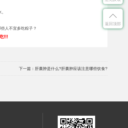
水。

返回顶部
!!
下一篇：
肝囊肿是什么?肝囊肿应该注意哪些饮食?