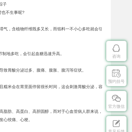
粽子
也不生事呢?
滞气，含植物纤维既多又长，而馅料一不小心多吃就会引

节制地多吃，会引起血糖迅速升高。
咨询
导致胃酸分泌过多、腹痛、腹胀、腹泻等症状。

预约挂号
且糯米会在胃里面停留很长时间，这会刺激胃酸分泌，容

官方微信
高脂肪、高蛋白、高胆固醇，而对于心血管病人群来说，
发心绞痛、心梗。

意见反馈