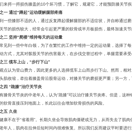
们来捋一捋损伤膝盖的10个坏习惯，了解它，规避它，才能预防膝关节
之一 通过“蹲起”运动缓解腿部疼痛
到一些膝部不适的人，通过反复蹲起缓解腿部的不适症状，并自称通过磨
关节的损伤较大，经常会引起更严重的软骨或半月板损伤，最终加速关节的
之二 坚持“爬楼”维持每天的运动量
常见到一些中年白领，为了在繁忙的工作中维持一定的运动量，选择了每天
动方式，尤其对髌股关节的伤害最大，在步伐交替过程中，单腿需要承受4
之三 缆车上山，“步行下山”
观点认为登山费力，因此更多的人选择缆车上山而步行下山。然而，相对
头肌收缩，牵拉着膝盖骨沿股骨运动，对膝关节的磨损更严重；另一方，
之四 “跪膝”治疗关节炎
有膝骨关节炎的中老年人，认为“跪膝”可以治疗膝关节炎疼。但是，这
的软骨直接压到地面上，长此以往会增加软骨损伤的风险。
之五 久坐
健康不在于“省着用”。长期久坐会导致肌肉僵硬或无力，从而失去了肌
老年人，肌肉在拉伸后短时间内很难恢复。所以我们反而建议平时要进行