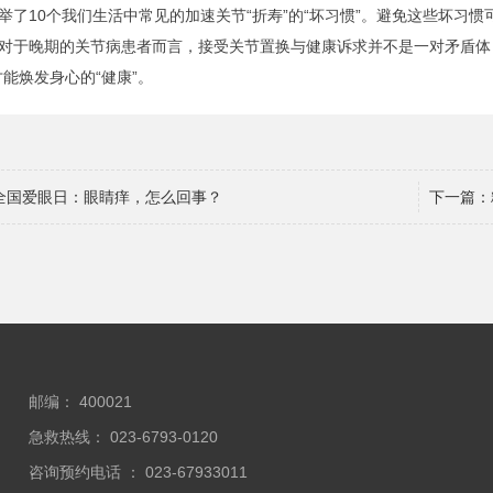
举了10个我们生活中常见的加速关节“折寿”的“坏习惯”。避免这些坏习
对于晚期的关节病患者而言，接受关节置换与健康诉求并不是一对矛盾体
才能焕发身心的“健康”。
全国爱眼日：眼睛痒，怎么回事？
下一篇：
邮编： 400021
急救热线： 023-6793-0120
咨询预约电话 ： 023-67933011