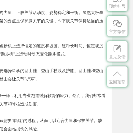
预约挂号
肉力量、下肢关节活动度、姿势稳定和平衡。虽然太极拳
架的要点是保护膝关节的关键，即下肢关节保持适当的压

官方微信
跑步机上选择恒定的速度和坡度。这种长时间、恒定坡度

跑步机”上运动时动态变化跑步模式。
意见反馈
要选择科学的登山鞋、登山手杖以及护膝。登山鞋和登山

山会让关节“折寿”。
返回顶部
步一样，利用专业跑道缓解软骨的应力。然而，我们却常看
关节和脊柱造成伤害。
跃需要“唤醒”的过程，从而可以迎合力量和保护关节。缺
便会面临损伤的风险。