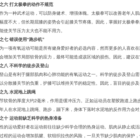
之六 打太极拳的动作不规范
作为一种武术运动，可以防身健术、增强体魄。太极拳可以改善老年人肌
幅度不大，但长期屈膝的姿势会引起膝关节疼痛。因此，掌握好太极拳拳
能使关节压力太大也不能不用力。
之七 错误使用“跑步机”
为一项有氧运动可能是所有健身爱好者的必选内容，然而更多的人喜欢在
会增加关节局部软骨的应力，最终可能造成该区域的损伤。因此，建议在“
之八 不科学的徒步及登山
登山是有利于腿部肌肉和心肺功能的有氧运动之一。科学的徒步及登山需
以分散膝关节的负重，护膝可以维持关节的稳定性。因此，盲目的徒步及登
之九 水泥地上跳绳
节软骨的厚度大约2毫米，作用是缓冲压力。正如运动员在塑胶跑道上跑
年人在水泥地上跳绳、跑步，蹦下来，身体下落时水泥地的反作用力会对
之十 运动前缺乏科学的热身准备
性的运动爱好者在运动前往往缺少科学合理的热身运动。肌肉从静止或活
过程的运动会增加肌腱、软组织拉伤的风险，一旦关节缺少肌肉的保护，