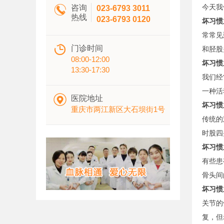

今天我
咨询
023-6793 3011
热线
023-6793 0120
坏习惯
常常见

门诊时间
和胫股
08:00-12:00
坏习惯
13:30-17:30
我们经
一种活

医院地址
坏习惯
重庆市两江新区大石坝街1号
传统的
时股四
坏习惯
有些患
骨头间
坏习惯
关节的
复，但