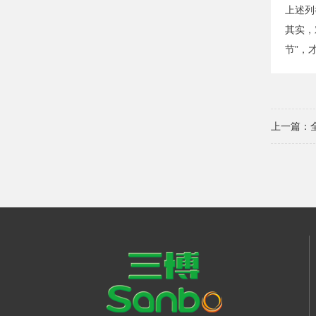
上述列
其实，
节”，
上一篇：