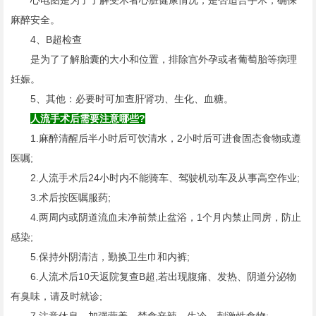
心电图是为了了解受术者心脏健康情况，是否适合手术，确保
麻醉安全。
4、B超检查
是为了了解胎囊的大小和位置，排除宫外孕或者葡萄胎等病理
妊娠。
5、其他：必要时可加查肝肾功、生化、血糖。
人流手术后需要注意哪些?
1.麻醉清醒后半小时后可饮清水，2小时后可进食固态食物或遵
医嘱;
2.人流手术后24小时内不能骑车、驾驶机动车及从事高空作业;
3.术后按医嘱服药;
4.两周内或阴道流血未净前禁止盆浴，1个月内禁止同房，防止
感染;
5.保持外阴清洁，勤换卫生巾和内裤;
6.人流术后10天返院复查B超,若出现腹痛、发热、阴道分泌物
有臭味，请及时就诊;