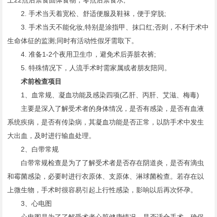
上22点后禁食固体食物，零点后禁食水;
2. 手术当天着宽松、舒适便服及鞋袜，便于穿脱;
3. 手术当天不能化妆,特别是涂指甲、抹口红;否则，不利于术中
生命体征的监测;同时有活动性假牙需取下。
4. 准备1-2个夜用卫生巾，避免术后弄脏衣裤;
5. 特殊情况下，人流手术时需家属或者朋友陪同。
术前检查项目
1、血常规、凝血功能及感染四项(乙肝、丙肝、艾滋、梅毒)
主要是深入了解受术者的身体情况，是否有感染，是否有血液
系统疾病，是否有传染病，其凝血功能是否正常，以防手术中发生
大出血，及时进行输血处理。
2、白带常规
白带常规检查是为了了解受术者是否存在阴道炎，是否有滴虫
和霉菌感染，必要时进行衣原体、支原体、淋球菌检查。若存在以
上微生物，手术时很容易引起上行性感染，影响以后再次怀孕。
3、心电图