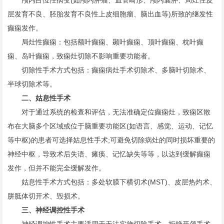
颅内占位性病变(如颅内肿瘤、血管畸形、颅内囊肿、局灶性皮
层发育不良、胚胎发育不良性上皮细胞瘤、脑出血等)所致的继发性
癫痫发作。
局灶性癫痫：包括额叶癫痫、颞叶癫痫、顶叶癫痫、枕叶癫
痫、岛叶癫痫，致痫灶切除不影响重要功能者。
切除性手术方式包括：癫痫病灶手术切除术、多脑叶切除术、
半球切除术等。
二、姑息性手术
对于通过系统的检查和评估，无法准确定位癫痫灶，致痫区散
布在大脑多个区域或位于脑重要功能区(如语言、感觉、运动、记忆
等中枢)的患者可选择姑息性手术;可避免切除病灶的同时损坏重要的
神经中枢，导致术后失语、瘫痪、记忆缺失等等，以达到缓解癫痫
发作，但并不能完全缓解发作。
姑息性手术方式包括：多处软膜下横切术(MST)、皮层热灼术、
胼胝体切开术、毁损术。
三、神经调控性手术