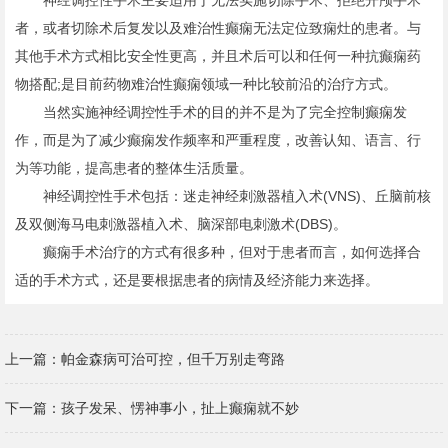
神经调控性手术主要适用于无法实施切除手术、拒绝开颅手术
者，或者切除术后复发以及难治性癫痫无法定位致痫灶的患者。与
其他手术方式相比安全性更高，并且术后可以和任何一种抗癫痫药
物搭配;是目前药物难治性癫痫领域一种比较前沿的治疗方式。
当然实施神经调控性手术的目的并不是为了完全控制癫痫发
作，而是为了减少癫痫发作频率和严重程度，改善认知、语言、行
为等功能，提高患者的整体生活质量。
神经调控性手术包括：迷走神经刺激器植入术(VNS)、丘脑前核
及双侧海马电刺激器植入术、脑深部电刺激术(DBS)。
癫痫手术治疗的方式有很多种，但对于患者而言，如何选择合
适的手术方式，还是要根据患者的病情及经济能力来选择。
上一篇：
帕金森病可治可控，但千万别走弯路
下一篇：
孩子发呆、愣神事小，扯上癫痫就不妙