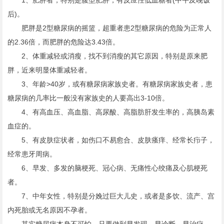
1、肥胖者，特别是腹型肥胖，有反应性低血糖者(中午及晚饭
后)。
肥胖是2型糖尿病的摇篮，超重者患2型糖尿病的危险为正常人
的2.36倍，而肥胖的危险达3.43倍。
2、体重减轻或消瘦，找不到消瘦的其它原因，特别是原来肥
胖，近来明显体重减轻者。
3、年龄>40岁，或有糖尿病家族史者。有糖尿病家族史者，患
糖尿病的几率比一般没有家族史的人要高出3-10倍。
4、有高血压、高血脂、高尿酸、高脂肪肝发生率的，高胰岛素
血症的。
5、有皮肤症状者，如伤口不易愈合、皮肤瘙痒、经常长疖子，
经常患牙周病。
6、早发、多发的脑梗死、冠心病、无痛性心绞痛及心肌梗死
者。
7、中年女性，特别是分娩过巨大儿史，或者是多饮、流产、宫
内死胎或无名原因不孕者。