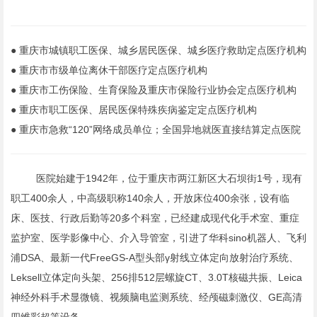
● 重庆市城镇职工医保、城乡居民医保、城乡医疗救助定点医疗机构
● 重庆市市级单位离休干部医疗定点医疗机构
● 重庆市工伤保险、生育保险及重庆市保险行业协会定点医疗机构
● 重庆市职工医保、居民医保特殊疾病鉴定定点医疗机构
● 重庆市急救“120”网络成员单位；全国异地就医直接结算定点医院
医院始建于1942年，位于重庆市两江新区大石坝街1号，现有
职工400余人，中高级职称140余人，开放床位400余张，设有临
床、医技、行政后勤等20多个科室，已经建成现代化手术室、重症
监护室、医学影像中心、介入导管室，引进了华科sino机器人、飞利
浦DSA、最新一代FreeGS-A型头部γ射线立体定向放射治疗系统、
Leksell立体定向头架、256排512层螺旋CT、3.0T核磁共振、Leica
神经外科手术显微镜、视频脑电监测系统、经颅磁刺激仪、GE高清