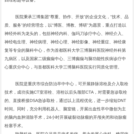
四维彩超等设备。
医院秉承三博集团“尊重、协作、开放”的企业文化，“技术、品
质、服务”的经营理念，以“博医、博教、博研”为愿景，重点打造以
神经外科为龙头的，包括神经内科、伽玛刀诊疗中心、神经介入、
神经电生理、神经病理、神经心理、神经影像、神经重症、神经康
复等专业的脑科中心，作为首都医科大学三博脑科医院神经外科第
九病区，以及国家二级癫痫中心、三博癫痫与脑功能性疾病诊疗中
心重庆分中心，与首都医科大学三博脑科医院实行同质化管理。
医院是重庆市综合防治卒中中心，可开展静脉溶栓及介入取栓
技术，成功实施CT室溶栓、溶栓以后头颈部CTA，对需要急诊取栓
的、直接桥接DSA急诊取栓，通过以上流程优化，进一步缩短DNT
时间。同时，充分利用机器人、脑室镜，开展出血性卒中微创为主
的脑内血肿清除手术，24小时开展破裂动脉瘤的开颅夹闭和动脉瘤
栓塞手术。