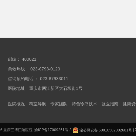
邮编： 400021
急救热线： 023-6793-0120
咨询预约电话 ： 023-67933011
医院地址：重庆市两江新区大石坝街1号
医院概况
科室导航
专家团队
特色诊疗技术
就医指南
健康资
2026 重庆三博江陵医院.
渝ICP备17009251号-3
渝公网安备 50010502002681号
|