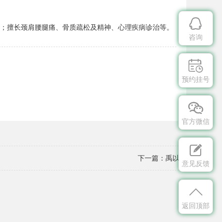

；擅长颈肩腰腿痛、骨质疏松及精神、心理疾病诊治等。
咨询

预约挂号

官方微信

下一篇：
禹以诺
意见反馈

返回顶部