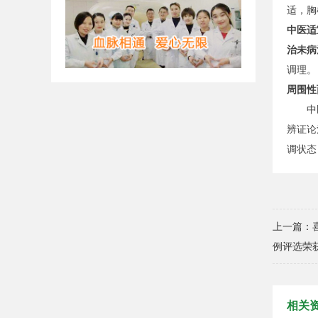
适，胸
中医适
治未病
调理。
周围性
中医治
辨证论
调状态
上一篇：
例评选荣
相关