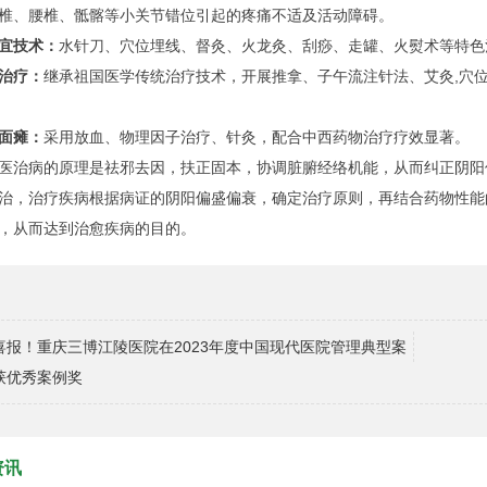
椎、腰椎、骶髂等小关节错位引起的疼痛不适及活动障碍。
宜技术：
水针刀、穴位埋线、督灸、火龙灸、刮痧、走罐、火熨术等特色
治疗：
继承祖国医学传统治疗技术，开展推拿、子午流注针法、艾灸,穴
面瘫：
采用放血、物理因子治疗、针灸，配合中西药物治疗疗效显著。
病的原理是祛邪去因，扶正固本，协调脏腑经络机能，从而纠正阴阳
治，治疗疾病根据病证的阴阳偏盛偏衰，确定治疗原则，再结合药物性能
，从而达到治愈疾病的目的。
喜报！重庆三博江陵医院在2023年度中国现代医院管理典型案
获优秀案例奖
资讯