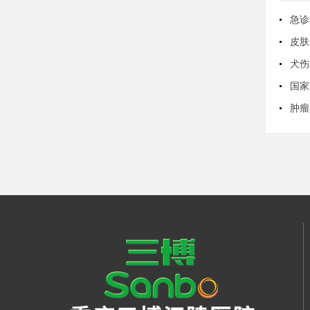
急诊
皮肤
犬伤
国家
肿瘤