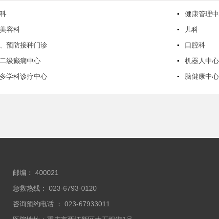
科
健康管理
美容科
儿科
、预防接种门诊
口腔科
二级癫痫中心
机器人中
多学科诊疗中心
脑健康中
邮编： 400021
急救热线： 023-6793-0120
咨询预约电话 ： 023-67933011