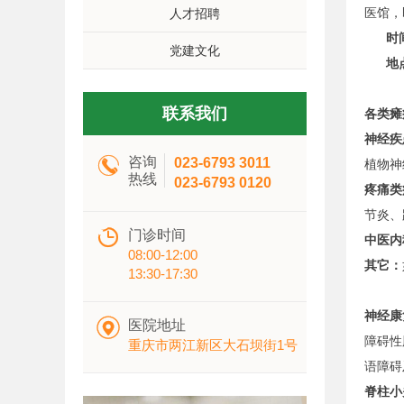
医馆，
人才招聘
时间：
党建文化
地点
联系我们
各类瘫
神经疾

咨询
023-6793 3011
植物神
热线
023-6793 0120
疼痛类
节炎、

门诊时间
中医内
08:00-12:00
其它：
13:30-17:30
神经康

医院地址
障碍性
重庆市两江新区大石坝街1号
语障碍
脊柱小