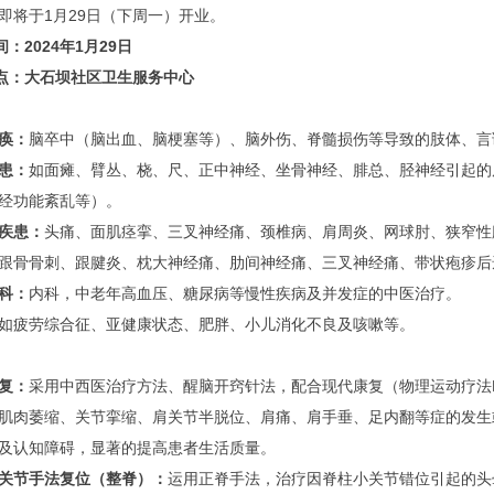
即将于1月29日（下周一）开业。
2024年1月29日
：大石坝社区卫生服务中心
痪：
脑卒中（脑出血、脑梗塞等）、脑外伤、脊髓损伤等导致的肢体、言
患：
如面瘫、臂丛、桡、尺、正中神经、坐骨神经、腓总、胫神经引起的
经功能紊乱等）。
疾患：
头痛、面肌痉挛、三叉神经痛、颈椎病、肩周炎、网球肘、狭窄性
跟骨骨刺、跟腱炎、枕大神经痛、肋间神经痛、三叉神经痛、带状疱疹后
科：
内科，中老年高血压、糖尿病等慢性疾病及并发症的中医治疗。
如疲劳综合征、亚健康状态、肥胖、小儿消化不良及咳嗽等。
复：
采用中西医治疗方法、醒脑开窍针法，配合现代康复（物理运动疗法P
肌肉萎缩、关节挛缩、肩关节半脱位、肩痛、肩手垂、足内翻等症的发生
及认知障碍，显著的提高患者生活质量。
关节手法复位（整脊）：
运用正脊手法，治疗因脊柱小关节错位引起的头