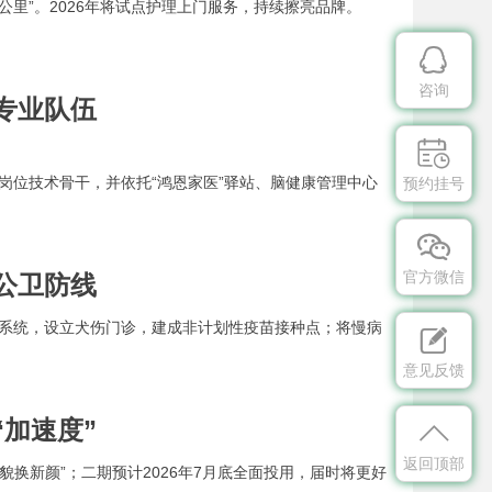
公里”。2026年将试点护理上门服务，持续擦亮品牌。

咨询
专业队伍

键岗位技术骨干，并依托“鸿恩家医”驿站、脑健康管理中心
预约挂号

官方微信
公卫防线
控”系统，设立犬伤门诊，建成非计划性疫苗接种点；将慢病

意见反馈
加速度”

返回顶部
貌换新颜”；二期预计2026年7月底全面投用，届时将更好