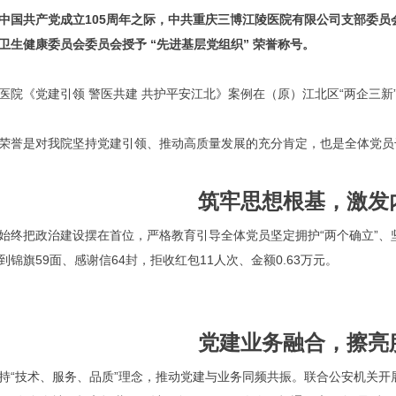
中国共产党成立105周年之际，中共重庆三博江陵医院有限公司支部委员会
卫生健康委员会委员会授予 “先进基层党组织” 荣誉称号。
医院《党建引领 警医共建 共护平安江北》案例在（原）江北区“两企三新”领
荣誉是对我院坚持党建引领、推动高质量发展的充分肯定，也是全体党员
筑牢思想根基，激发
始终把政治建设摆在首位，严格教育引导全体党员坚定拥护“两个确立”、坚
到锦旗59面、感谢信64封，拒收红包11人次、金额0.63万元。
党建业务融合，擦亮
持“技术、服务、品质”理念，推动党建与业务同频共振。联合公安机关开展