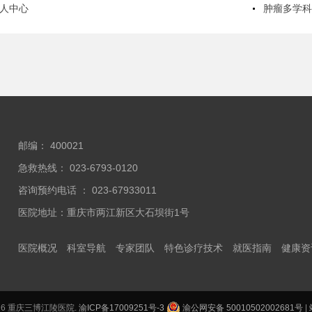
人中心
肿瘤多学
邮编： 400021
急救热线： 023-6793-0120
咨询预约电话 ： 023-67933011
医院地址：重庆市两江新区大石坝街1号
医院概况
科室导航
专家团队
特色诊疗技术
就医指南
健康资
2026 重庆三博江陵医院.
渝ICP备17009251号-3
渝公网安备 50010502002681号
|