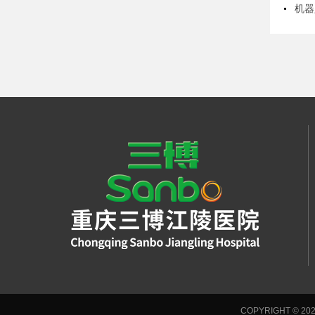
机器
COPYRIGHT © 