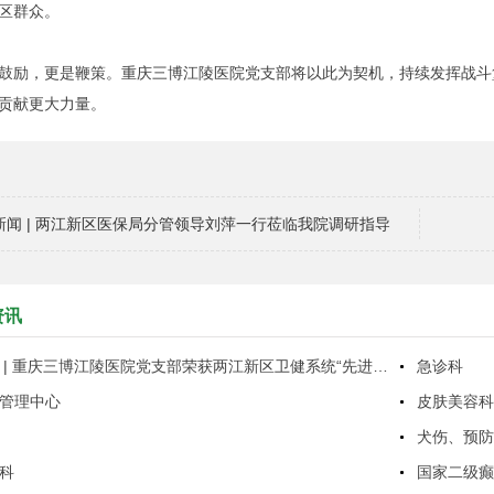
区群众。
鼓励，更是鞭策。重庆三博江陵医院党支部将以此为契机，持续发挥战斗
贡献更大力量。
新闻 | 两江新区医保局分管领导刘萍一行莅临我院调研指导
资讯
喜报 | 重庆三博江陵医院党支部荣获两江新区卫健系统“先进基层党组织”荣誉称号
急诊科
管理中心
皮肤美容
犬伤、预
科
国家二级