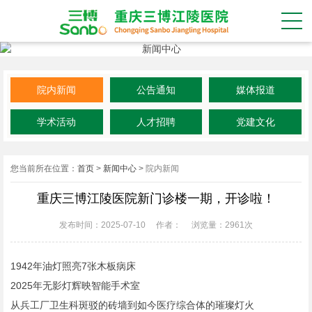
院内新闻
公告通知
媒体报道
学术活动
人才招聘
党建文化
您当前所在位置：
首页
>
新闻中心
>
院内新闻
重庆三博江陵医院新门诊楼一期，开诊啦！
发布时间：2025-07-10
作者：
浏览量：
2961次
1942年油灯照亮7张木板病床
2025年无影灯辉映智能手术室
从兵工厂卫生科斑驳的砖墙到如今医疗综合体的璀璨灯火