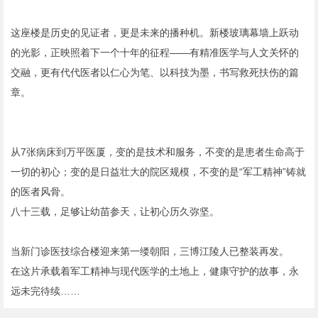
这座楼是历史的见证者，更是未来的播种机。新楼玻璃幕墙上跃动
的光影，正映照着下一个十年的征程——有精准医学与人文关怀的
交融，更有代代医者以仁心为笔、以科技为墨，书写救死扶伤的篇
章。
从7张病床到万平医厦，变的是技术和服务，不变的是患者生命高于
一切的初心；变的是日益壮大的院区规模，不变的是“军工精神”铸就
的医者风骨。
八十三载，足够让幼苗参天，让初心历久弥坚。
当新门诊医技综合楼迎来第一缕朝阳，三博江陵人已整装再发。
在这片承载着军工精神与现代医学的土地上，健康守护的故事，永
远未完待续……