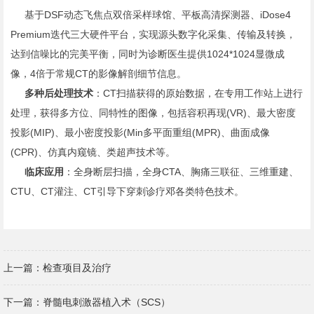
基于DSF动态飞焦点双倍采样球馆、平板高清探测器、iDose4
Premium迭代三大硬件平台，实现源头数字化采集、传输及转换，
达到信噪比的完美平衡，同时为诊断医生提供1024*1024显微成
像，4倍于常规CT的影像解剖细节信息。
多种后处理技术
：CT扫描获得的原始数据，在专用工作站上进行
处理，获得多方位、同特性的图像，包括容积再现(VR)、最大密度
投影(MIP)、最小密度投影(Min多平面重组(MPR)、曲面成像
(CPR)、仿真内窥镜、类超声技术等。
临床应用
：全身断层扫描，全身CTA、胸痛三联征、三维重建、
CTU、CT灌注、CT引导下穿刺诊疗邓各类特色技术。
上一篇：
检查项目及治疗
下一篇：
脊髓电刺激器植入术（SCS）