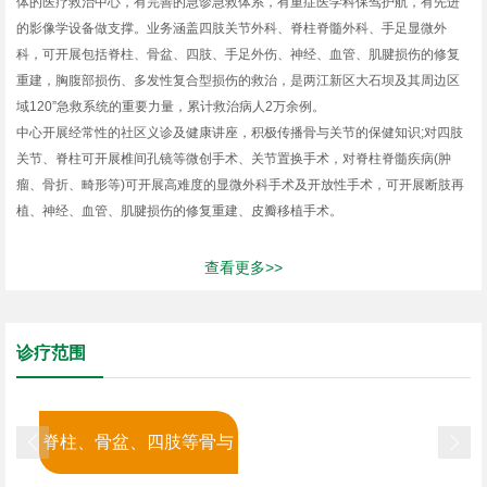
体的医疗救治中心，有完善的急诊急救体系，有重症医学科保驾护航，有先进
的影像学设备做支撑。业务涵盖四肢关节外科、脊柱脊髓外科、手足显微外
科，可开展包括脊柱、骨盆、四肢、手足外伤、神经、血管、肌腱损伤的修复
重建，胸腹部损伤、多发性复合型损伤的救治，是两江新区大石坝及其周边区
域120”急救系统的重要力量，累计救治病人2万余例。
中心开展经常性的社区义诊及健康讲座，积极传播骨与关节的保健知识;对四肢
关节、脊柱可开展椎间孔镜等微创手术、关节置换手术，对脊柱脊髓疾病(肿
瘤、骨折、畸形等)可开展高难度的显微外科手术及开放性手术，可开展断肢再
植、神经、血管、肌腱损伤的修复重建、皮瓣移植手术。
查看更多>>
诊疗范围
脊柱、骨盆、四肢等骨与

