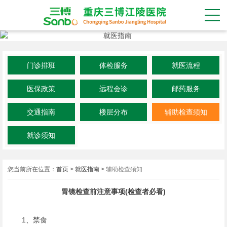
门诊排班
体检服务
就医流程
医保政策
远程会诊
邮药服务
交通指南
楼层分布
辅助检查须知
就诊须知
您当前所在位置：
首页
>
就医指南
>
辅助检查须知
胃镜检查前注意事项(检查者必看)
1、禁食