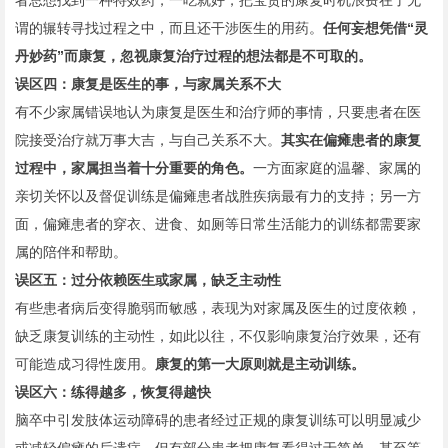
者总想找到一种特效药，一吃就好，把宝贵的康复时机浪费在了无
谓的辗转寻找过程之中，而且还干涉医生的用药。
任何妄想凭借“灵
丹妙药”而康复，忽视康复治疗过程的想法都是不可取的。
误区四：
康复是医生的事，与家属关系不大
有不少家属错误地认为康复是医生和治疗师的事情，只要患者在医
院接受治疗就万事大吉，与自己关系不大。
其实在偏瘫患者的康复
过程中，家属担当着十分重要的角色。
一方面家庭的温馨、家属的
亲切关怀以及督促训练是偏瘫患者战胜疾病最有力的支持；另一方
面，偏瘫患者的穿衣、进食、如厕等日常生活能力的训练都需要家
属的陪伴和帮助。
误区五：
过分依赖医生或家属，缺乏主动性
有些患者病后变得脆弱而敏感，表现为对家属及医生的过度依赖，
缺乏康复训练的主动性，如此以往，不仅影响康复治疗效果，还有
可能造成习得性废用。
康复的第一大原则就是主动训练。
误区六：
练得越多，恢复得越快
脑卒中引发肢体运动障碍的患者经过正规的康复训练可以明显减少