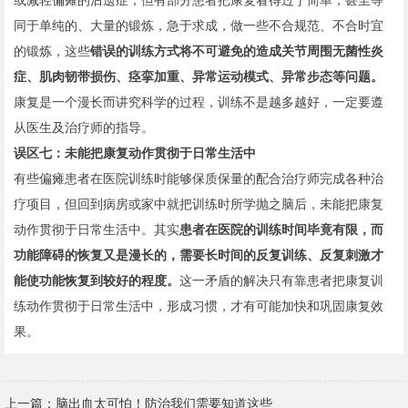
或减轻偏瘫的后遗症，但有部分患者把康复看得过于简单，甚至等
同于单纯的、大量的锻炼，急于求成，做一些不合规范、不合时宜
的锻炼，这些
错误的训练方式将不可避免的造成关节周围无菌性炎
症、肌肉韧带损伤、痉挛加重、异常运动模式、异常步态等问题。
康复是一个漫长而讲究科学的过程，训练不是越多越好，一定要遵
从医生及治疗师的指导。
误区七：
未能把康复动作贯彻于日常生活中
有些偏瘫患者在医院训练时能够保质保量的配合治疗师完成各种治
疗项目，但回到病房或家中就把训练时所学抛之脑后，未能把康复
动作贯彻于日常生活中。其实
患者在医院的训练时间毕竟有限，而
功能障碍的恢复又是漫长的，需要长时间的反复训练、反复刺激才
能使功能恢复到较好的程度。
这一矛盾的解决只有靠患者把康复训
练动作贯彻于日常生活中，形成习惯，才有可能加快和巩固康复效
果。
上一篇：
脑出血太可怕！防治我们需要知道这些