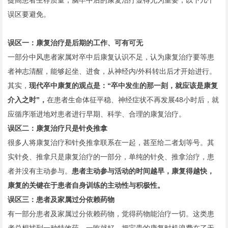
提高患者生存质量，脑卒中后的康复治疗显得尤为重要，以下几个
误区要避免。
误区一：
康复治疗是后期的工作、可有可无
一部分中风患者家属对卒中后康复认识不足，认为康复治疗要等患
者神志清醒，能够起坐、进食，从神经内/外科转出后才开始进行。
其实，
现代卒中康复的观点是：“卒中发生的那一刻，就应该是康复
介入之时”，
在患者生命体征平稳、神经症状不再发展48小时后，就
应循序渐进地对患者进行早期、科学、合理的康复治疗。
误区二：
康复治疗只是针灸推拿
很多人将康复治疗和针灸推拿联系在一起，甚至给二者划等号。其
实针灸、推拿只是康复治疗的一部分，单纯的针灸、推拿治疗，患
者并没有主动参与。
患
者主动参与活动的时间越早，康复得越快，
康复的关键在于患者自身训练的主动性与积极性。
误区三：
患者及家属过分依赖药物
有一部分患者及家属过分依赖药物，觉得药物能治疗一切。这类患