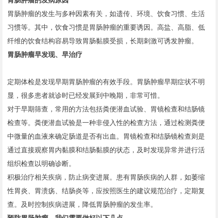
胃肠肿瘤的发病原因
胃肠肿瘤的发生与多种因素有关，如遗传、环境、饮食习惯、生活
习惯等。其中，饮食习惯是胃肠肿瘤的重要诱因。高盐、高脂、低
纤维的饮食结构容易导致胃肠黏膜受损，长期刺激可诱发肿瘤。
胃肠肿瘤早发现、早治疗
定期体检是发现早期胃肠肿瘤的有效手段。胃肠肿瘤早期症状不明
显，很多患者就诊时已经发展到中晚期，非常可惜。
对于早期筛查，常用的方法包括粪便潜血试验、胃镜检查和结肠镜
检查等。粪便潜血试验是一种非侵入性的检查方法，通过检测粪便
中微量的血液来确定肠道是否有出血。胃镜检查和结肠镜检查则是
通过直接观察胃内黏膜和结肠黏膜的状态，及时发现异常并进行活
组织检查以明确诊断。
积极治疗相关疾病，防止病变进展。患有胃肠疾病的人群，如萎缩
性胃炎、胃溃疡、结肠炎等，应按照医生的建议规范治疗，定期复
查。及时控制疾病进展，降低胃肠肿瘤的发生率。