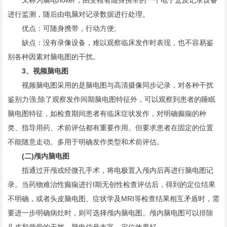
又称为脑电holter，由受检者随身携带的一个电子盒及记录设备
进行监测，随后由电脑对记录数据进行处理。
优点：可随身携带，行动方便;
缺点：没有录像设备，难以观察临床发作时表现，也不容易鉴
别各种因素对脑电图的干扰。
3、视频脑电图
视频脑电图采用的是脑电图与高清摄像同步记录，对各种干扰
鉴别力强;除了观察发作间期脑电图特征外，可以观察到患者的睡眠
脑电图特征，如检查期间患者有临床症状发作，对明确癫痫的种
类、指导用药、术前评估都有重要作用。但要求患者在固定的位置
不能随意走动。多用于明确发作类型和术前评估。
(二)颅内脑电图
指通过开颅或经微孔手术，将电极置入颅内后再进行脑电图记
录。当药物难治性癫痫进行Ⅰ期无创性检查评估后，得到的定位结果
不明确，或者头皮脑电图、症状学及MRI等检查结果相互矛盾时，需
要进一步明确病灶时，则可选择颅内脑电图。颅内脑电图可以排除