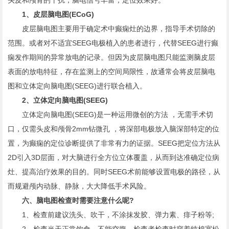
头皮和颅骨的干扰，脑电信号丰富，定位效果好。
1、皮层脑电图(ECoG)
皮层脑电图主要用于确定术中癫痫灶的边界，指导手术切除的
范围。或者对不适宜SEEG电极植入的患者进行，代替SEEG进行癫
痫发作期间的异常放电的记录。但因为皮层脑电图只能监测脑皮层
表面的放电特征，存在监测上的空间局限性，故通常会将皮层脑电
图和立体定向脑电图(SEEG)进行联合植入。
2、立体定向脑电图(SEEG)
立体定向脑电图(SEEG)是一种运用微创的方法 ，无需手术切
口，仅需头皮和颅骨2mm钻微孔 ，将深部电极放入脑深部特定的位
置，为癫痫的定位诊断提供了非常有力的证据。SEEG把定位方法从
2D引入3D层面，对大脑进行全方位立体覆盖，从而到达准确定位病
灶、提高治疗效果的目的。同时SEEG术前能够设置电极的路径，从
而规避颅内动脉、静脉，大大降低手术风险。
六、脑电图检查时需要注意什么呢?
1、检查前建议洗头、吹干，不涂抹发胶、弹力素、痱子粉等;