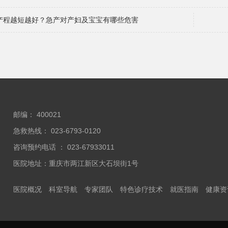
产程越短越好？急产对产妇及宝宝有哪些危害
邮编： 400021
急救热线： 023-6793-0120
咨询预约电话 ： 023-67933011
医院地址：重庆市两江新区大石坝街1号
医院概况
科室导航
专家团队
特色诊疗技术
就医指南
健康资