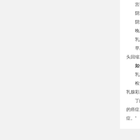
宫颈
阴道
阴道
晚期症
乳腺癌
早期无
头回缩
如何
乳腺癌
检查方
乳腺彩
丁皓琳
的癌症
症。”