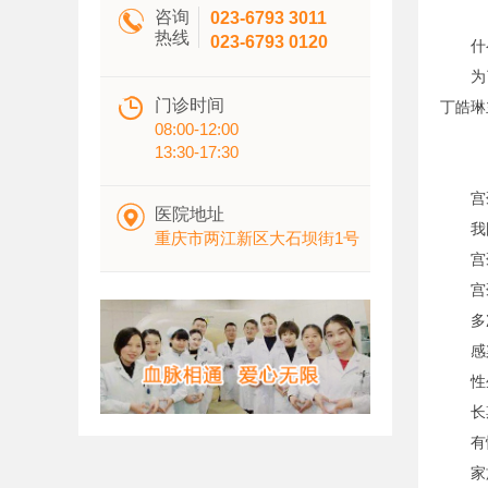

咨询
023-6793 3011
热线
023-6793 0120
什么
为了让

门诊时间
丁皓琳
08:00-12:00
13:30-17:30
宫颈

医院地址
我国每
重庆市两江新区大石坝街1号
宫颈
宫颈
多次
感染了
性生
长期
有慢
家族