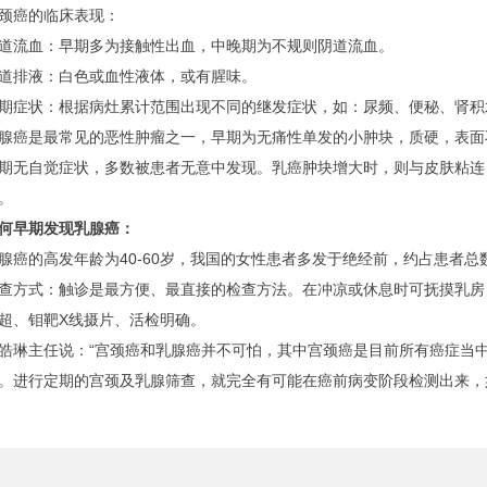
癌的临床表现：
流血：早期多为接触性出血，中晚期为不规则阴道流血。
排液：白色或血性液体，或有腥味。
状：根据病灶累计范围出现不同的继发症状，如：尿频、便秘、肾积
是最常见的恶性肿瘤之一，早期为无痛性单发的小肿块，质硬，表面
自觉症状，多数被患者无意中发现。乳癌肿块增大时，则与皮肤粘连
。
早期发现乳腺癌：
的高发年龄为40-60岁，我国的女性患者多发于绝经前，约占患者总
式：触诊是最方便、最直接的检查方法。在冲凉或休息时可抚摸乳房
超、钼靶X线摄片、活检明确。
主任说：“宫颈癌和乳腺癌并不可怕，其中宫颈癌是目前所有癌症当中
。进行定期的宫颈及乳腺筛查，就完全有可能在癌前病变阶段检测出来，