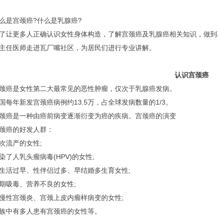
是宫颈癌?什么是乳腺癌?
更多人正确认识女性身体构造，了解宫颈癌及乳腺癌相关知识，做到
主任医师走进瓦厂嘴社区，为居民们进行专业讲解。
认识宫颈癌
癌是女性第二大最常见的恶性肿瘤，仅次于乳腺癌发病。
年新发宫颈癌病例约13.5万，占全球发病数量的1/3。
癌是一种由癌前病变逐渐衍变为癌的疾病。宫颈癌的演变
癌的好发人群：
流产的女性;
人乳头瘤病毒(HPV)的女性;
活过早、性伴侣过多、早结婚多生育女性;
吸毒、营养不良的女性;
性宫颈炎、宫颈上皮内瘤样病变的女性;
中有多人患有宫颈癌的女性等。