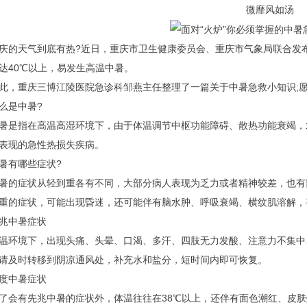
微靡风如汤
天气到底有热?近日，重庆市卫生健康委员会、重庆市气象局联合发布了
达40℃以上，易发生高温中暑。
重庆三博江陵医院急诊科邹燕主任整理了一篇关于中暑急救小知识;愿为
是中暑?
指在高温高湿环境下，由于体温调节中枢功能障碍、散热功能衰竭，
表现的急性热损失疾病。
有哪些症状?
症状从轻到重各有不同，大部分病人表现为乏力或者精神较差，也有
重的症状，可能出现昏迷，还可能伴有脑水肿、呼吸衰竭、横纹肌溶解，
中暑症状
境下，出现头痛、头晕、口渴、多汗、四肢无力发酸、注意力不集中
请及时转移到阴凉通风处，补充水和盐分，短时间内即可恢复。
中暑症状
有先兆中暑的症状外，体温往往在38℃以上，还伴有面色潮红、皮肤