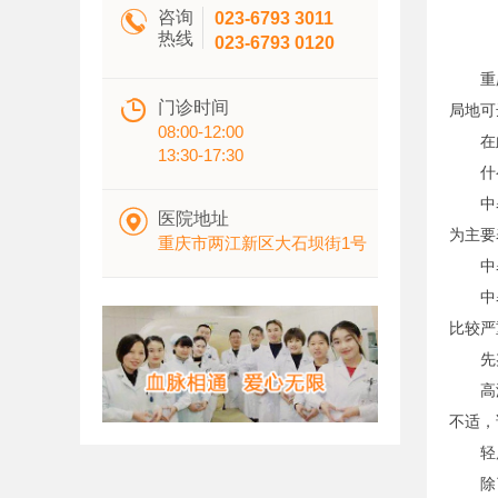

咨询
023-6793 3011
热线
023-6793 0120
重庆的

门诊时间
局地可
08:00-12:00
在此，
13:30-17:30
什么
中暑是

医院地址
为主要
重庆市两江新区大石坝街1号
中暑
中暑的
比较严
先兆
高温环
不适，
轻度
除了会