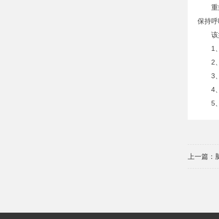
重症中
保持呼
该如
1、在
2、如
3、及
4、
5、适
上一篇：