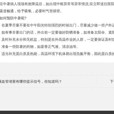
暑病人现场有效降温后，如出现中枢异常等异常情况;应立即送往医院
吸道畅通，给予吸氧，必要时气管插管。
何预防中暑呢?
夏季尽量不要在中午阳光特别强烈的时候出门，尽量减少做一些户外
有事非要出门的话，外出前一定要做好防晒准备，如准备太阳伞、遮阳
时补充水分和无机盐，特别是在外高温作业的人群，一定要保证及时饮
准备一些防暑的药物，如藿香正气液、清凉油等。
当补充蛋白质及热能，高温环境下机体易出现负氮平衡，因此蛋白质的
脑血管堵塞有哪些提示信号，你知道吗？
下