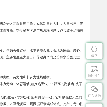
初次进入高温环境工作，或运动量过大时，大量出汗且仅
体温升高。热痉挛有时易与热衰竭时过度通气致手足抽搐

液、体钠丢失过多，水电解质紊乱，表现为眩晕、恶心、
咨询
现。主要发生在大量出汗导致身体内盐分和水分丢失过

预约挂号
种类型：劳力性和非劳力性热射病。
力劳动、体育运动(如炎热天气中长距离的跑步者)或军

官方微信
期间生活环境中没有空调的老年人)，它可以在数天之内
糊、惊厥、甚至无反应，周围循环衰竭或休克。此外，劳力性