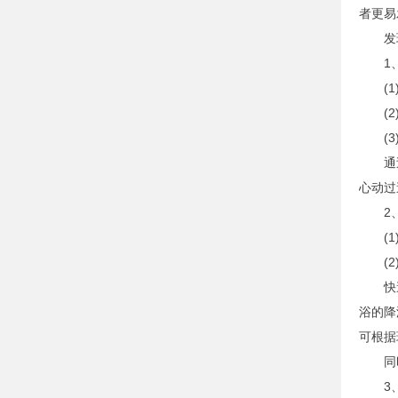
者更易
发现
1、
(1)
(2)
(3)
通过以
心动过
2、
(1)
(2
快速降
浴的降
可根据
同时，
3、