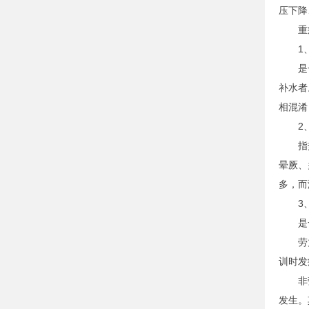
压下降
重症
1、
是一种
补水者
相混淆
2、
指热应
晕厥、
多，而
3、
是一种
劳力性
训时发
非劳力
发生。