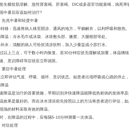
发生横纹肌溶解、急性肾衰竭、肝衰竭、DIC或多器官功能衰竭，病死率
中暑后应该如何治疗?
先兆中暑和轻度中暑
转移：迅速将病人移至阴凉、通风的地方，平躺解衣，以利呼吸和散热
降温：冷水毛巾或冰袋、冰块敷头部、腋窝、大腿根部等处。
补水：清醒的病人可给饮清凉饮料，加入少量盐或小苏打水。
上三点，可于数小时内恢复。若30分钟症状无缓解或加重，体温继续上
速、意识障碍等症状应立即就医。
重症中暑处理
立即评估气道、呼吸、循环、意识状态。如患者出现呼吸或心跳的停止，立
)降温
温是治疗的首要措施，早期识别并快速降温能降低热射病的发病率及
温效果是最好的。而在冰水浸浴前先按照以上的方法将患者进行评估，如
现场的材料采取有效的降温。
在降温的过程中，应每隔5-10分钟测量一次体温。
对症处理