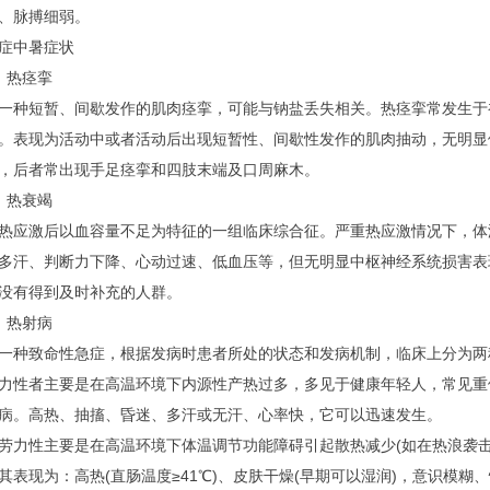
、脉搏细弱。
中暑症状
热痉挛
短暂、间歇发作的肌肉痉挛，可能与钠盐丢失相关。热痉挛常发生于
。表现为活动中或者活动后出现短暂性、间歇性发作的肌肉抽动，无明显
，后者常出现手足痉挛和四肢末端及口周麻木。
热衰竭
激后以血容量不足为特征的一组临床综合征。严重热应激情况下，体
多汗、判断力下降、心动过速、低血压等，但无明显中枢神经系统损害表
没有得到及时补充的人群。
热射病
致命性急症，根据发病时患者所处的状态和发病机制，临床上分为两
者主要是在高温环境下内源性产热过多，多见于健康年轻人，常见重体
病。高热、抽搐、昏迷、多汗或无汗、心率快，它可以迅速发生。
性主要是在高温环境下体温调节功能障碍引起散热减少(如在热浪袭击
其表现为：高热(直肠温度≥41℃)、皮肤干燥(早期可以湿润)，意识模