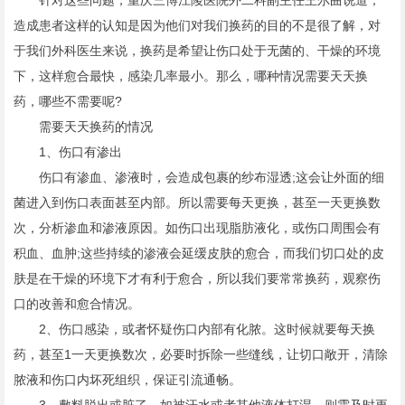
针对这些问题，重庆三博江陵医院外二科副主任王尔曲说道，
造成患者这样的认知是因为他们对我们换药的目的不是很了解，对
于我们外科医生来说，换药是希望让伤口处于无菌的、干燥的环境
下，这样愈合最快，感染几率最小。那么，哪种情况需要天天换
药，哪些不需要呢?
需要天天换药的情况
1、伤口有渗出
伤口有渗血、渗液时，会造成包裹的纱布湿透;这会让外面的细
菌进入到伤口表面甚至内部。所以需要每天更换，甚至一天更换数
次，分析渗血和渗液原因。如伤口出现脂肪液化，或伤口周围会有
积血、血肿;这些持续的渗液会延缓皮肤的愈合，而我们切口处的皮
肤是在干燥的环境下才有利于愈合，所以我们要常常换药，观察伤
口的改善和愈合情况。
2、伤口感染，或者怀疑伤口内部有化脓。这时候就要每天换
药，甚至1一天更换数次，必要时拆除一些缝线，让切口敞开，清除
脓液和伤口内坏死组织，保证引流通畅。