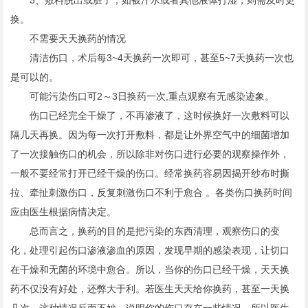
3、敷料脱出或脏了，如被汗水或者其他液体打湿，则需及时更
换。
不需要天天换药的情况
清洁伤口，术后每3~4天换药一次即可，甚至5~7天换药一次也
是可以的。
可能污染伤口可2～3日换药一次,重点观察有无感染迹象。
伤口已经完全干燥了，不再渗液了，这时候换好一次敷料可以
隔几天再换。因为每一次打开敷料，都是让外界空气中的细菌增加
了一次接触伤口的机会，所以除非对伤口进行必要的观察操作外，
一般不要经常打开已经干燥的伤口。经常换药容易因揭开纱布时撕
拉、牵扯刺激伤口，反复刺激伤口不利于愈合 。各类伤口换药时间
应由医生根据病情决定。
总而言之，换药的目的是把污染的东西清理，观察伤口的变
化，处理引起伤口渗液渗血的原因，发现早期的感染表现，让切口
在干燥和无菌的环境中愈合。所以，当你的伤口已经干燥，天天换
药不仅没有好处，还弊大于利。若医生天天给你换药，甚至一天换