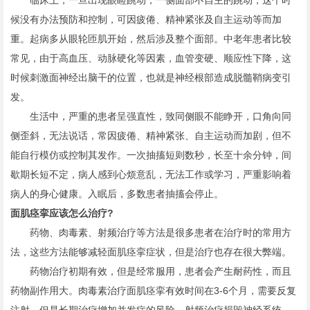
临床上，一旦出现眼睑跳动，一侧面部不自主的跳动，这个时
候没有办法预防和控制，可因疲倦、精神紧张及自主运动等而加
重。起病多从眼轮匝肌开始，然后涉及整个面部。中老年患者比较
常见，由于高血压、动脉硬化等因素，血管变硬、顺应性下降，这
时候刺激面神经出脑干的位置，也就是神经根部造成脱髓鞘病变引
发。
生活中，严重的患者呈强直性，致同侧眼不能睁开，口角向同
侧歪斜，无法说话，常因疲倦、精神紧张、自主运动而加剧，但不
能自行模仿或控制其发作。一次抽搐短则数秒，长至十余分钟，间
歇期长短不定，病人感到心烦意乱，无法工作或学习，严重影响着
病人的身心健康。入眠后，多数患者抽搐会停止。
面肌痉挛应该怎么治疗?
药物、肉毒素、射频治疗等方法是很多患者在治疗时的常用方
法，这些方法能够减轻面肌痉挛症状，但是治疗也存在很大弊端。
药物治疗初期有效，但是经常服用，患者会产生耐药性，而且
药物副作用大。肉毒素治疗面肌痉挛有效时间在3-6个月，需要反复