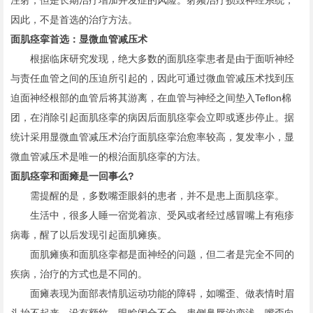
注射，但是长期治疗增加并发症的风险。射频治疗损毁神经系统，
因此，不是首选的治疗方法。
面肌痉挛首选：显微血管减压术
根据临床研究发现，绝大多数的面肌痉挛患者是由于面听神经
与责任血管之间的压迫所引起的，因此可通过微血管减压术找到压
迫面神经根部的血管后将其游离，在血管与神经之间垫入Teflon棉
团，在消除引起面肌痉挛的病因后面肌痉挛会立即或逐步停止。据
统计采用显微血管减压术治疗面肌痉挛治愈率较高，复发率小，显
微血管减压术是唯一的根治面肌痉挛的方法。
面肌痉挛和面瘫是一回事么?
需提醒的是，多数嘴歪眼斜的患者，并不是患上面肌痉挛。
生活中，很多人睡一宿觉着凉、受风或者经过感冒嘴上有疱疹
病毒，醒了以后发现引起面肌瘫痪。
面肌瘫痪和面肌痉挛都是面神经的问题，但二者是完全不同的
疾病，治疗的方式也是不同的。
面瘫表现为面部表情肌运动功能的障碍，如嘴歪、做表情时眉