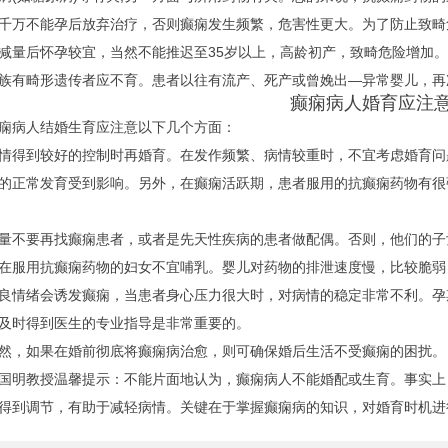
千万不能孕后放弃治疗，否则癫痫发生频繁，危害性更大。为了防止致畸
减量后怀孕较宜，当然不能推迟至35岁以上，高龄初产，致畸危险增加
族有畸形遗传者应不育。患者以往有流产、死产或曾娩出—异常婴儿，再
癫痫病人婚育应注意
病人结婚生育应注意以下几个方面：
到较好的控制时再婚育。在发作频繁、病情较重时，不宜考虑婚育问
的正常发育受到影响。另外，在癫痫活跃期，患者服用的抗癫痫药物有很
要再找癫痫患者，或者是先天性疾病的患者做配偶。否则，他们的子
用抗癫痫药物的妇女不宜哺乳。婴儿对药物的排泄速度慢，比较脆弱
绪会诱发癫痫，当患者身心压力很大时，对病情的稳定非常不利。孕
及时得到医生的专业指导是非常重要的。
，如果在婚前彻底将癫痫病治愈，则可确保婚后生活不受癫痫的困扰。
教授温馨提示：不能片面地认为，癫痫病人不能婚配或生育。事实上
得到调节，有助于减轻病情。关键在于掌握癫痫病的知识，对婚育时机进