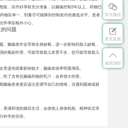

危险，应作好孕前充分准备，以癫痫控制3年以上、药物巳
官方微信
。药物应单一，剂量尽可能降到控制发作的最低水平。患者
次怀孕应格外小心。
的问题

意见反馈
题。癫痫发作会导致全身缺氧，进一步影响到胎儿缺氧，
强的毒副作用，可能导致胎儿发育不全，也可能导致胎儿

返回顶部
女受遗传因素影响较大，癫痫发病率明显增高。
，吃了含有抗癫痫药物的乳汁，会有很大伤害。
期癫痫患者更应该注意调节自己的情绪，当遇到困难或疑
，美满和谐的婚后生活，会使病人身体机能、精神状态等
行科学的安排。