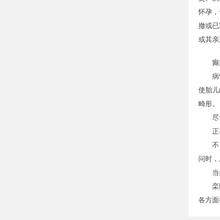
怀孕，
撤或已
或其亲
癫痫
病情得
使胎儿
畸形。
尽量不
正在服
不良情
问时，
当然
栾国明
各方面