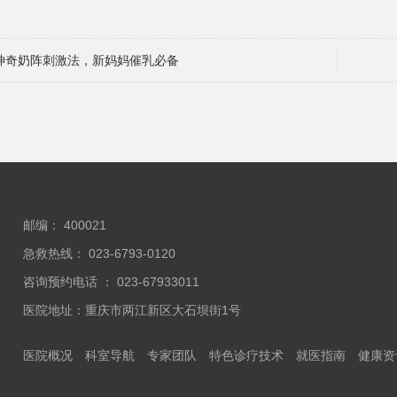
神奇奶阵刺激法，新妈妈催乳必备
邮编： 400021
急救热线： 023-6793-0120
咨询预约电话 ： 023-67933011
医院地址：重庆市两江新区大石坝街1号
医院概况
科室导航
专家团队
特色诊疗技术
就医指南
健康资