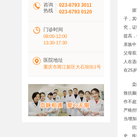

咨询
023-6793 3011
据首都
热线
023-6793 0120
子，其
究，证

门诊时间
提高，
08:00-12:00
13:30-17:30
亲族中
父母双

医院地址
人在选
重庆市两江新区大石坝街1号
在25
栾教授
致抗癫
作不超
严格控
当增加
抗癫痫
史、疾