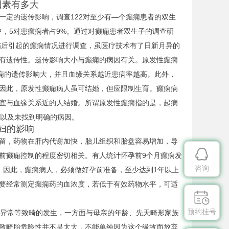
素有多大
定的遗传影响，调查122对至少有—个癫痫患者的双生
生中，5对患癫痫者占9%。通过对癫痫患者双生子的调查研
伤后引起的癫痫情况进行调查，虽医疗技术有了日新月异的
有遗传性。遗传影响大小与癫痫的病因有关。原发性癫痫
癫痫的遗传影响大，并且血缘关系越近患病率越高。此外，
。因此，原发性癫痫病人虽可结婚，但应限制生育。癫痫病
宜与血缘关系近的人结婚。所谓原发性癫痫指的是，起病
，以及未找到明确的病因。
妇的影响
留，药物在肝内代谢加快，胎儿组织和胎盘容易增加，导

前癫痫控制的程度密切相关。有人统计怀孕前9个月癫痫发
咨询
。因此，癫痫病人，必须做好孕前准备，至少达到1年以上
要经常测定癫痫药的血浓度，若低于有效药物水平，可适

预约挂号
脏异常等致畸的发生，一方面与母亲的年龄、先天畸形家族
的致畸胎危险性并不是太大，不能单纯因为这个缘故而放弃