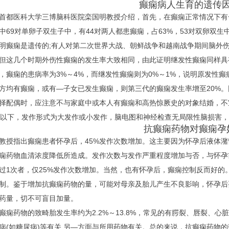
癫痫病人生育的遗传因
医科大学三博脑科医院栾国明教授介绍，首先，在癫痫正常情况下有一
中69对单卵子双生子中，有44对两人都患癫痫，占63%，53对双卵双
明癫痫是遗传的;有人对第二次世界大战、朝鲜战争和越南战争期间脑外
但这几个时期外伤性癫痫的发生率大致相同，由此证明继发性癫痫同样具
，癫痫的患病率为3%～4%，而继发性癫痫则为0%～1%，说明原发性
方均有癫痫，或有—子女已发生癫痫，则第三代的癫痫发生率增至20%
择配偶时，应注意不与家庭中或本人有癫痫和高热惊厥史的对象结婚，不
岁以下，发作形式为大发作或小发作，脑电图和神经检查无局限性脑损害
抗癫痫药物对癫痫孕
指出癫痫患者怀孕后，45%发作次数增加。这主要因为怀孕后液体潴
痫药物血清浓度降低所造成。发作次数与发作严重程度增加与否，与怀孕
过1次者，仅25%发作次数增加。当然，也有怀孕后，癫痫控制反而好的
制。鉴于增加抗癫痫药物的量，可能对母亲及胎儿产生不良影响，怀孕后
药量，切不可盲目加量。
药物的致畸胎发生率约为2.2%～13.8%，常见的有腭裂、唇裂、心
病(如糖尿病)等有关,另—方面与所用药物有关。总的来说，抗癫痫药物